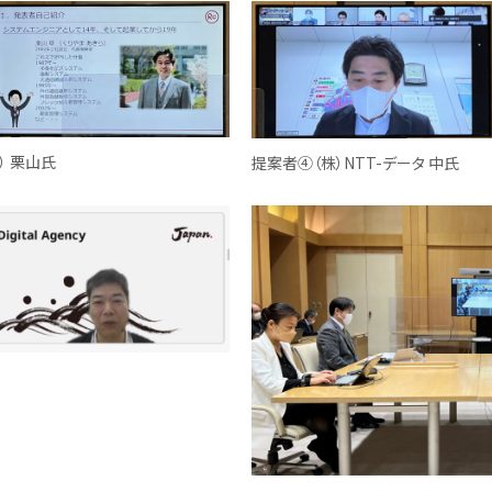
） 栗山氏
提案者④（株）NTT-データ 中氏