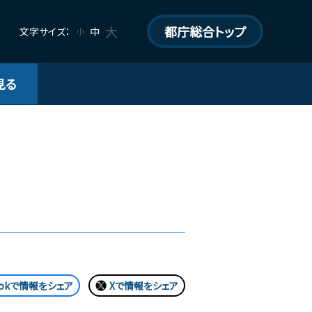
大
都庁総合トップ
文字サイズ：
中
小
見る
bookで情報をシェア
Xで情報をシェア