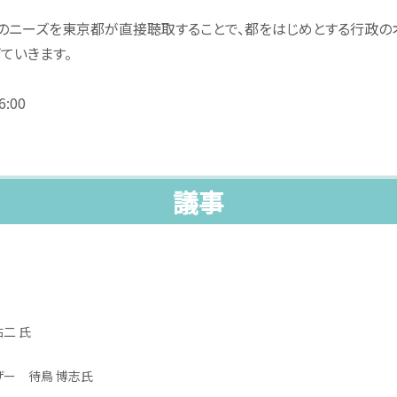
のニーズを東京都が直接聴取することで、都をはじめとする行政の
ていきます。
:00
議事
況
二 氏
ー 待鳥 博志氏