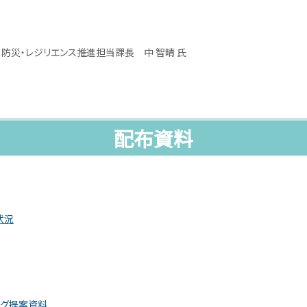
・レジリエンス推進担当課長 中 智晴 氏
配布資料
状況
グ提案資料