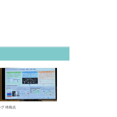
グ 待鳥氏