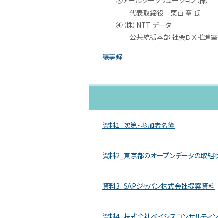
③アールシーソリューション（株）
代表取締役 栗山 章 氏
④（株）NTT データ
公共統括本部 社会ＤＸ推進室 防災
議事録
資料1_次第・参加者名簿
資料2_東京都のオープンデータの取組
資料3_SAPジャパン株式会社提案資料
資料4_株式会社ベイシスコンサルティン