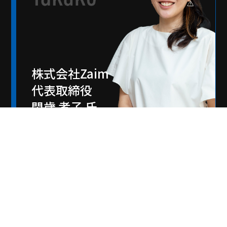
株式会社Zaim
代表取締役
閑歳 孝子 氏
1979年生まれ、慶應義塾大学環境情報学部卒
業。日経BP社にて専門誌の記者・編集に携わ
った後、Web系ベンチャー二社にて自社パッ
ケージの企画・開発を手がける。独学でサー
ビスやアプリ開発の技術を学び、2011年に家
計簿アプリ「Zaim」を個人サービスとして公
開。2012年に法人化し、クチコミにより1000
万ダウンロードを超えるサービスに成長させ