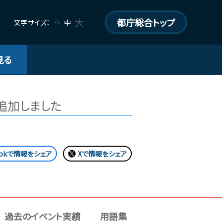
大
都庁総合トップ
文字サイズ：
中
小
見る
追加しました
bookで情報をシェア
Xで情報をシェア
過去のイベント実績
用語集