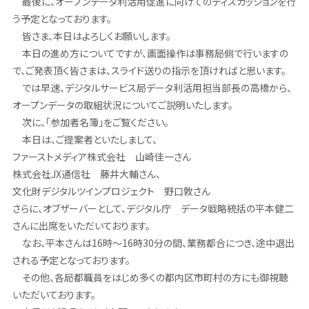
最後に、オープンデータ利活用促進に向けてのディスカッションを行
う予定となっております。
皆さま、本日はよろしくお願いします。
本日の進め方についてですが、画面操作は事務局側で行いますの
で、ご発表頂く皆さまは、スライド送りの指示を頂ければと思います。
では早速、デジタルサービス局データ利活用担当部長の高橋から、
オープンデータの取組状況についてご説明いたします。
次に、「参加者名簿」をご覧ください。
本日は、ご提案者といたしまして、
ファーストメディア株式会社 山崎佳一さん
株式会社JX通信社 藤井大輔さん、
文化財デジタルツインプロジェクト 野口敦さん
さらに、オブザーバーとして、デジタル庁 データ戦略統括の平本健二
さんに出席をいただいております。
なお、平本さんは16時～16時30分の間、業務都合につき、途中退出
される予定となっております。
その他、各局都職員をはじめ多くの都内区市町村の方にも御視聴
いただいております。