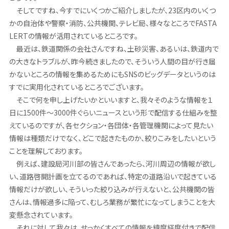
そしてですね、今すでにいくつかご紹介しましたが、23区内のいくつ
かの自治体や警察・消防、公共機関、テレビ局、様々なところでFASTA
LERTの情報が活用されているところです。
最近は、鉄道関係の会社さんですね、土砂災害、あるいは、鉄道内で
の大きなトラブルが、昨今続きましたので、そういう人間の目が行き届
かないところの情報を集めるためにもSNSのビッグデータというのは
すでに実用化されているところでございます。
そこで何を申し上げたいかといいますと、我々そのような情報を１
日に1500件～3000件ぐらいニュースという形で配信する仕組みを整
えているのですが、各セクション・各団体・各管理機関によって見たい
情報は種類だけでなく、どこで起きたものか、絞りこみをしたいという
ことを理解しております。
例えば、建設局河川部の皆さんであったら、河川周辺の情報が欲し
い、道路啓開計画を立てるのであれば、特定の道路沿いで起きている
情報だけが欲しい、そういった絞り込みが行えないと、公共機関の皆
さんは、情報過多に陥って、むしろ業務が繁忙になってしまうことを大
変懸念されています。
それに対して我々は、せっかくすべての情報を緯度経度付きで配信