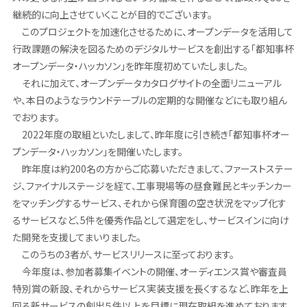
継続的に向上させていくことが目的でございます。
このプロジェクトを加速化させるために、オープンデータを活用して
行政課題の解決を図るためのデジタルサービスを創出する「都知事杯
オープンデータ・ハッカソン」を昨年度初めていたしました。
それに加えて、オープンデータカタログサイトの全面リニューアル
や、本日のようなラウンドテーブルの定期的な開催などにも取り組ん
でおります。
2022年度の取組といたしまして、昨年度に引き続き「都知事杯オー
プンデータ・ハッカソン」を開催いたします。
昨年度は約200名の方からご応募いただきまして、ファーストステー
ジ、ファイナルステージを経て、工事現場等の昼食難民とキッチンカー
をマッチングするサービス、それから保育園の空き状況をマップ化す
るサービスなど、5件を優秀作品として選定をし、サービスインに向け
た開発を支援してまいりました。
このうちの3者が、サービスリリースに至っております。
今年度は、参加者募集イベントの開催、オーディエンス賞や審査員
特別賞の新設、それからサービス実装支援を長くするなど、昨年を上
回る新サービスの創出５件以上を目標に現在取組を進めております。