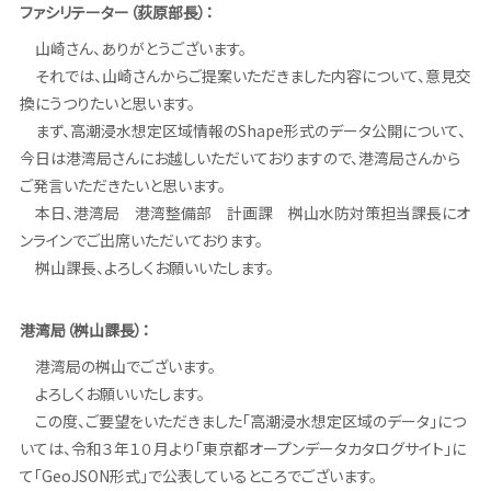
ファシリテーター（荻原部長）：
山崎さん、ありがとうございます。
それでは、山崎さんからご提案いただきました内容について、意見交
換にうつりたいと思います。
まず、高潮浸水想定区域情報のShape形式のデータ公開について、
今日は港湾局さんにお越しいただいておりますので、港湾局さんから
ご発言いただきたいと思います。
本日、港湾局 港湾整備部 計画課 桝山水防対策担当課長にオ
ンラインでご出席いただいております。
桝山課長、よろしくお願いいたします。
港湾局（桝山課長）：
港湾局の桝山でございます。
よろしくお願いいたします。
この度、ご要望をいただきました「高潮浸水想定区域のデータ」につ
いては、令和３年１０月より「東京都オープンデータカタログサイト」に
て「GeoJSON形式」で公表しているところでございます。