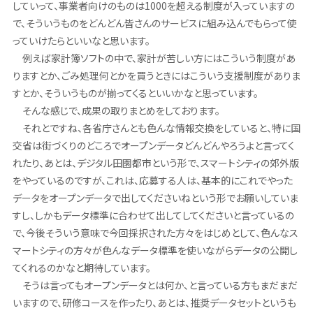
していって、事業者向けのものは1000を超える制度が入っていますの
で、そういうものをどんどん皆さんのサービスに組み込んでもらって使
っていけたらといいなと思います。
例えば家計簿ソフトの中で、家計が苦しい方にはこういう制度があ
りますとか、ごみ処理何とかを買うときにはこういう支援制度がありま
すとか、そういうものが揃ってくるといいかなと思っています。
そんな感じで、成果の取りまとめをしております。
それとですね、各省庁さんとも色んな情報交換をしていると、特に国
交省は街づくりのどころでオープンデータどんどんやろうよと言ってく
れたり、あとは、デジタル田園都市という形で、スマートシティの郊外版
をやっているのですが、これは、応募する人は、基本的にこれでやった
データをオープンデータで出してくださいねという形でお願いしていま
すし、しかもデータ標準に合わせて出してしてくださいと言っているの
で、今後そういう意味で今回採択された方々をはじめとして、色んなス
マートシティの方々が色んなデータ標準を使いながらデータの公開し
てくれるのかなと期待しています。
そうは言ってもオープンデータとは何か、と言っている方もまだまだ
いますので、研修コースを作ったり、あとは、推奨データセットというも