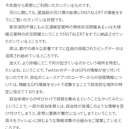
今年度から実際にご利用いただいているものです。
河川に関しても、建設局の河川課の皆様にFASTALERTの情報をす
でにご覧いただいている状態です。
東京消防庁様にも火災通報受電時の現地状況把握あるいは大規
模災害時の状況把握ということでFASTALERTをすでに納品させてい
ただいているところです。
実は、都庁の様々な部署ですでに住民の投稿されたビッグデータは
活用され始めているところです。
加えて、より詳細にどこで何が起きているのかという場所を特定し
たいよね、ということで、TwitterのデータはGPSの情報が全く付いて
ないのですが、自社のニュースアプリのユーザーからの投稿情報につ
いては、精緻なGPS情報をセットで収集することで具体的な場所の特
定に役立てております。
自治体様からの呼びかけで投稿を集めるということもやってみたい
ということで、一部の自治体様とは、自治体が直接このような情報を受
け付けてしまうと、非常に業務が繁忙になってしまうということで、
我々をクッションに挟むような情報収集の仕組みをご提案していると
ころです。