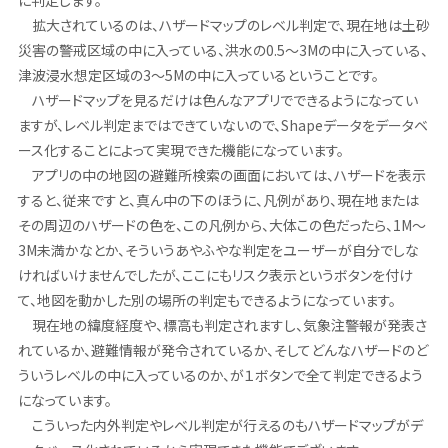
拡大されているのは、ハザードマップのレベル判定で、現在地は土砂
災害の警戒区域の中に入っている、洪水の0.5～3Mの中に入っている、
津波浸水想定区域の3～5Mの中に入っているということです。
ハザードマップを見るだけは色んなアプリでできるようになってい
ますが、レベル判定まではできていないので、Shapeデータをデータベ
ース化することによって実現できた機能になっています。
アプリの中の地図の避難所検索の画面においては、ハザードを表示
すると、従来ですと、真ん中の下のほうに、凡例があり、現在地または
その周辺のハザードの色を、この凡例から、大体この色だったら、1M～
3M未満かなとか、そういうあやふやな判定をユーザーが自分でしな
ければいけませんでしたが、ここにもリスク表示というボタンを付け
て、地図を動かした別の場所の判定もできるようになっています。
現在地の緯度経度や、標高も判定されますし、気象注警報が発表さ
れているか、避難情報が発令されているか、そしてどんなハザードのど
ういうレベルの中に入っているのか、が１ボタンで全て判定できるよう
になっています。
こういった内外判定やレベル判定が行えるのもハザードマップがデ