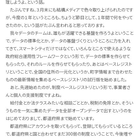
理しようよ、という話。
たぶんですね、３月末にも結構メディアで色々取り上げられたのです
が、今度の１年というところも、ちょうど節目として、１年間で何をやって
きたのか、という話がたぶん言われると思っております。
我々データのチームは、誰もが活躍できる基盤を作ろうよということ
で、データの標準化とか、デ―タの基盤づくりというところに力を入れ
てきて、スマートシティだけではなくて、いろんなところで使えるような
政府総合運用性フレームワークという形で、データの標準を作らせて
もらったり、それのルールを作らせてもらったり、あとはベースレジスト
リということで、全国の住所の一元化というか、町字情報まで合わせた
ものの最新情報を集めるベースレジストリの試行版を始めました。
あと、先週始めたのが、制度ベースレジストリという形で、事業者さ
んと個人の支援制度ですよね。
給付金とか法テラスみたいな相談ごととか、税制の免除とか、そうい
うものを一気に集めたデータを全部オープンデータで出すというのを
はじめておりまして、都道府県まで始めています。
都道府県にアカウントを取ってもらって、登録してもらっているところ
で、都道府県と国と合わせてまだ300弱の制度ということで、今後増や