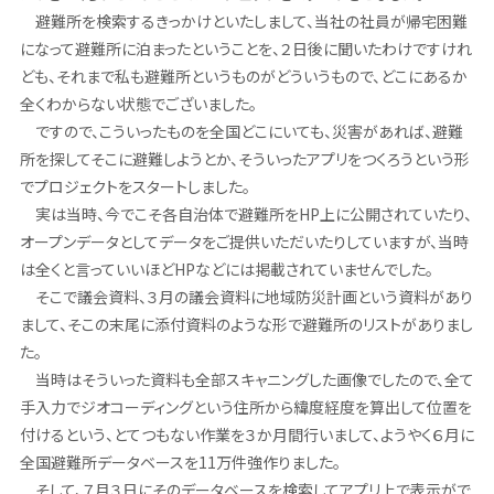
避難所を検索するきっかけといたしまして、当社の社員が帰宅困難
になって避難所に泊まったということを、２日後に聞いたわけですけれ
ども、それまで私も避難所というものがどういうもので、どこにあるか
全くわからない状態でございました。
ですので、こういったものを全国どこにいても、災害があれば、避難
所を探してそこに避難しようとか、そういったアプリをつくろうという形
でプロジェクトをスタートしました。
実は当時、今でこそ各自治体で避難所をHP上に公開されていたり、
オープンデータとしてデータをご提供いただいたりしていますが、当時
は全くと言っていいほどHPなどには掲載されていませんでした。
そこで議会資料、３月の議会資料に地域防災計画という資料があり
まして、そこの末尾に添付資料のような形で避難所のリストがありまし
た。
当時はそういった資料も全部スキャニングした画像でしたので、全て
手入力でジオコーディングという住所から緯度経度を算出して位置を
付けるという、とてつもない作業を３か月間行いまして、ようやく６月に
全国避難所データベースを11万件強作りました。
そして、７月３日にそのデータベースを検索してアプリ上で表示がで