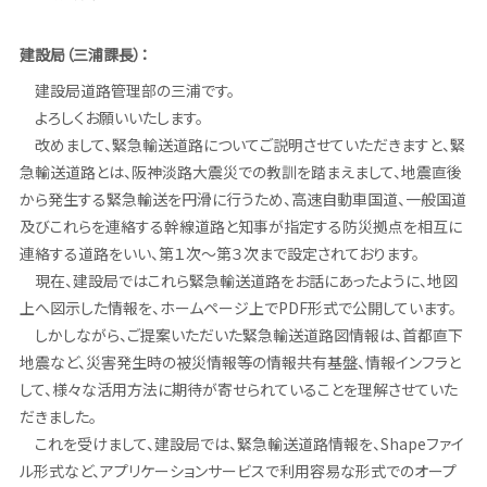
建設局（三浦課長）：
建設局道路管理部の三浦です。
よろしくお願いいたします。
改めまして、緊急輸送道路についてご説明させていただきますと、緊
急輸送道路とは、阪神淡路大震災での教訓を踏まえまして、地震直後
から発生する緊急輸送を円滑に行うため、高速自動車国道、一般国道
及びこれらを連絡する幹線道路と知事が指定する防災拠点を相互に
連絡する道路をいい、第１次～第３次まで設定されております。
現在、建設局ではこれら緊急輸送道路をお話にあったように、地図
上へ図示した情報を、ホームページ上でPDF形式で公開しています。
しかしながら、ご提案いただいた緊急輸送道路図情報は、首都直下
地震など、災害発生時の被災情報等の情報共有基盤、情報インフラと
して、様々な活用方法に期待が寄せられていることを理解させていた
だきました。
これを受けまして、建設局では、緊急輸送道路情報を、Shapeファイ
ル形式など、アプリケーションサービスで利用容易な形式でのオープ