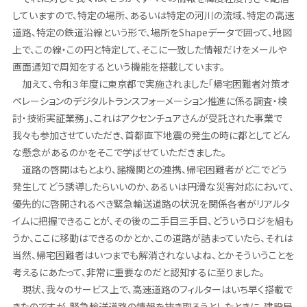
していますので、特定の場所、あるいは特定の河川の流域、特定の高速
道路、特定の鉄道沿線という形で、場所をShapeデータで囲って、地図
上で、この線・この円と特定して、そこに一致した情報だけをメールや
画面通知で周知をするという機能を搭載しています。
加えて、令和３年度に東京都で実施されました「帰宅困難者対策オ
ペレーションのデジタルトランスフォーメーション推進に係る調査・検
討・技術実証業務」、これはアクセンチュアさんが受託された事業で
我々も参加させていただき、首都直下地震の発生の時に都としてどん
な懸念があるのかをそこで学ばせていただきました。
道路の啓開はもとより、諸機関との連携、帰宅困難者がどこでどう
発生してどう誘導したらいいのか、あるいは円滑な災害対応において、
優先的に啓開されるべき緊急輸送道路の状況を関係各者がリアルタ
イムに把握できることが、その後の二手目三手目、どういうロジを組も
うか、ここに移動はできるのかとか、この道路が詰まっていたら、それは
当然、帰宅困難者はいつまでも解消されないよね、とかそういうことを
考えるにあたって、非常に重要なのだと認知するに至りました。
現状、我々のサービス上で、高速道路のフィルターはいち早く搭載で
きたのですが、緊急輸送道路の情報を抜き取ろうとしたときに、建設局