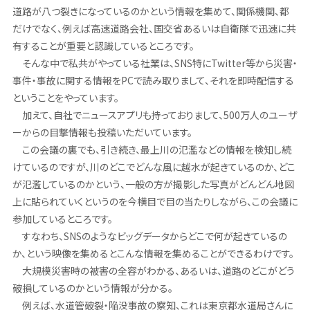
道路が八つ裂きになっているのかという情報を集めて、関係機関、都
だけでなく、例えば高速道路会社、国交省あるいは自衛隊で迅速に共
有することが重要と認識しているところです。
そんな中で私共がやっている社業は、SNS特にTwitter等から災害・
事件・事故に関する情報をPCで読み取りまして、それを即時配信する
ということをやっています。
加えて、自社でニュースアプリも持っておりまして、500万人のユーザ
ーからの目撃情報も投稿いただいています。
この会議の裏でも、引き続き、最上川の氾濫などの情報を検知し続
けているのですが、川のどこでどんな風に越水が起きているのか、どこ
が氾濫しているのかという、一般の方が撮影した写真がどんどん地図
上に貼られていくというのを今横目で目の当たりしながら、この会議に
参加しているところです。
すなわち、SNSのようなビッグデータからどこで何が起きているの
か、という映像を集めるとこんな情報を集めることができるわけです。
大規模災害時の被害の全容がわかる、あるいは、道路のどこがどう
破損しているのかという情報が分かる。
例えば、水道管破裂・陥没事故の察知、これは東京都水道局さんに