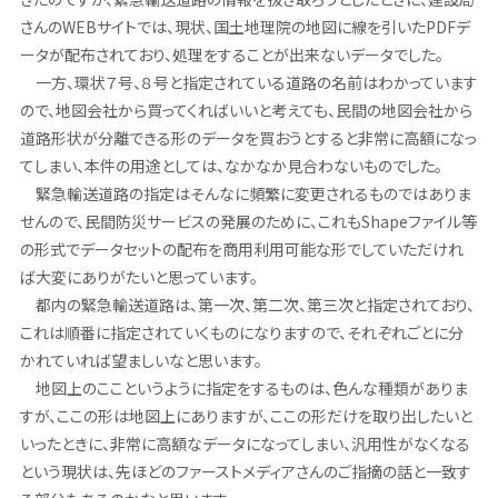
さんのWEBサイトでは、現状、国土地理院の地図に線を引いたPDFデ
ータが配布されており、処理をすることが出来ないデータでした。
一方、環状７号、８号と指定されている道路の名前はわかっています
ので、地図会社から買ってくればいいと考えても、民間の地図会社から
道路形状が分離できる形のデータを買おうとすると非常に高額になっ
てしまい、本件の用途としては、なかなか見合わないものでした。
緊急輸送道路の指定はそんなに頻繁に変更されるものではありま
せんので、民間防災サービスの発展のために、これもShapeファイル等
の形式でデータセットの配布を商用利用可能な形でしていただけれ
ば大変にありがたいと思っています。
都内の緊急輸送道路は、第一次、第二次、第三次と指定されており、
これは順番に指定されていくものになりますので、それぞれごとに分
かれていれば望ましいなと思います。
地図上のここというように指定をするものは、色んな種類がありま
すが、ここの形は地図上にありますが、ここの形だけを取り出したいと
いったときに、非常に高額なデータになってしまい、汎用性がなくなる
という現状は、先ほどのファーストメディアさんのご指摘の話と一致す