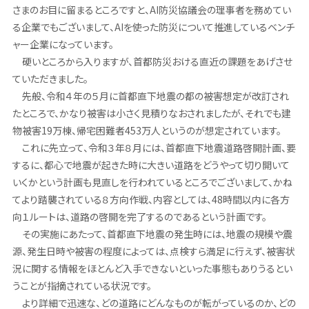
さまのお目に留まるところですと、AI防災協議会の理事者を務めてい
る企業でもございまして、AIを使った防災について推進しているベンチ
ャー企業になっています。
硬いところから入りますが、首都防災おける直近の課題をあげさせ
ていただきました。
先般、令和４年の５月に首都直下地震の都の被害想定が改訂され
たところで、かなり被害は小さく見積りなおされましたが、それでも建
物被害19万棟、帰宅困難者453万人というのが想定されています。
これに先立って、令和３年８月には、首都直下地震道路啓開計画、要
するに、都心で地震が起きた時に大きい道路をどうやって切り開いて
いくかという計画も見直しを行われているところでございまして、かね
てより踏襲されている８方向作戦、内容としては、48時間以内に各方
向１ルートは、道路の啓開を完了するのであるという計画です。
その実施にあたって、首都直下地震の発生時には、地震の規模や震
源、発生日時や被害の程度によっては、点検すら満足に行えず、被害状
況に関する情報をほとんど入手できないといった事態もありうるとい
うことが指摘されている状況です。
より詳細で迅速な、どの道路にどんなものが転がっているのか、どの