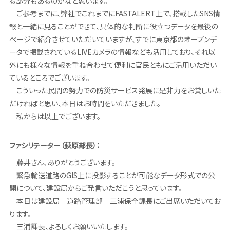
る部分もあるのかなと思います。
ご参考までに、弊社でこれまでにFASTALERT上で、搭載したSNS情
報と一緒に見ることができて、具体的な判断に役立つデータを最後の
ページで紹介させていただいていますが、すでに東京都のオープンデ
ータで掲載されているLIVEカメラの情報なども活用しており、それ以
外にも様々な情報を重ね合わせて便利に官民ともにご活用いただい
ているところでございます。
こういった民間の努力での防災サービス発展に是非力をお貸しいた
だければと思い、本日はお時間をいただきました。
私からは以上でございます。
ファシリテーター（荻原部長）：
藤井さん、ありがとうございます。
緊急輸送道路のGIS上に投影することが可能なデータ形式での公
開について、建設局からご発言いただこうと思っています。
本日は建設局 道路管理部 三浦保全課長にご出席いただいてお
ります。
三浦課長、よろしくお願いいたします。