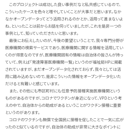
このプロジェクトは成功した良い事例だなと私共感じているので、
こういったケースを色々と増やしていくことが大事だと思います。なか
なかオープンデータってどう活用されるのかとか、活用って進まないよ
ね、といったことは前からお話を伺っていましたが、これを是非一つの
事例として、知っていただきたいと思います。
最後にお伝えしたいのが、今後の要望ということで、我々専門分野が
医療機関の検索サービスであり、医療機関に関する情報を活用してい
くのが得意なのですが、医療機関固有の情報は自治体の皆さんが持っ
ていて、例えば「発達障害医療機関一覧」というのが福祉局HPに掲載
されていますが、まだオープンデータ化されておらず、我々としては活
用に踏み込めないので、是非こういった情報をオープンデータ化いた
だけると有難いと感じています。
また、その他にも市区町村にも任意予防接種実施医療機関という
ものがあるのですが、コロナでワクチンが身近になって、VPDという考
えの中で、自治体からの助成があるということがワクチン接種に重要
というのがあります。
コロナのワクチンも無償で全国民に接種を促したことで一気に広が
ったのと似ているのですが、自治体の助成が非常に大きなポイントに