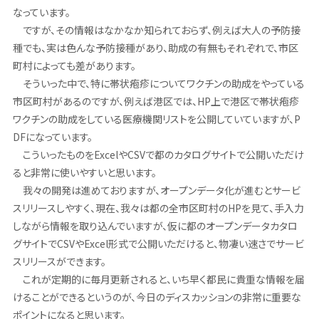
なっています。
ですが、その情報はなかなか知られておらず、例えば大人の予防接
種でも、実は色んな予防接種があり、助成の有無もそれぞれで、市区
町村によっても差があります。
そういった中で、特に帯状疱疹についてワクチンの助成をやっている
市区町村があるのですが、例えば港区では、HP上で港区で帯状疱疹
ワクチンの助成をしている医療機関リストを公開していていますが、P
DFになっています。
こういったものをExcelやCSVで都のカタログサイトで公開いただけ
ると非常に使いやすいと思います。
我々の開発は進めておりますが、オープンデータ化が進むとサービ
スリリースしやすく、現在、我々は都の全市区町村のHPを見て、手入力
しながら情報を取り込んでいますが、仮に都のオープンデータカタロ
グサイトでCSVやExcel形式で公開いただけると、物凄い速さでサービ
スリリースができます。
これが定期的に毎月更新されると、いち早く都民に貴重な情報を届
けることができるというのが、今日のディスカッションの非常に重要な
ポイントになると思います。