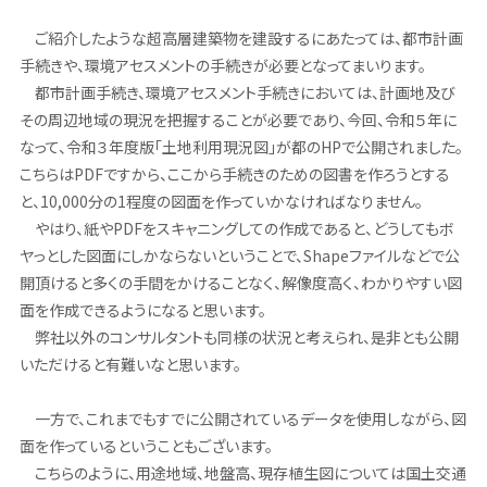
ご紹介したような超高層建築物を建設するにあたっては、都市計画
手続きや、環境アセスメントの手続きが必要となってまいります。
都市計画手続き、環境アセスメント手続きにおいては、計画地及び
その周辺地域の現況を把握することが必要であり、今回、令和５年に
なって、令和３年度版「土地利用現況図」が都のHPで公開されました。
こちらはPDFですから、ここから手続きのための図書を作ろうとする
と、10,000分の1程度の図面を作っていかなければなりません。
やはり、紙やPDFをスキャニングしての作成であると、どうしてもボ
ヤっとした図面にしかならないということで、Shapeファイルなどで公
開頂けると多くの手間をかけることなく、解像度高く、わかりやすい図
面を作成できるようになると思います。
弊社以外のコンサルタントも同様の状況と考えられ、是非とも公開
いただけると有難いなと思います。
一方で、これまでもすでに公開されているデータを使用しながら、図
面を作っているということもございます。
こちらのように、用途地域、地盤高、現存植生図については国土交通