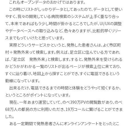
これもオープンデータのおかげではあります。
この時にリストがしっかりデータとしてあったので、データとして使い
やすく、我々の開発している病院検索のシステムが上手く重なり合っ
て、本来であればもう少し時間が掛かるところでしたが、UI/UXの調整
やデータベースへの取り込みなど、色々ありますが、比較的早くリリー
スまでもっていけたと思っています。
実際どういうサービスかというと、発熱した患者さんは、よく市区町
村＋発熱外来って検索します。例えば、足立区に住んでいる方であれ
ば、「足立区 発熱外来」と検索します。すると、発熱外来を受けられる
かどうかがわかる一覧のリストが出るページが検索上位に来ており、
すぐに辿り着け、地図上から探すことができ、すぐに電話できるという
動線になっています。
出来るだけ、電話できるまでの時間と体験をどうやって短くするか、
というところがポイントになっています。
現在、一年あまり運営していて、のべ390万PVの閲覧数があり、のべ
68万人の都民の方に利用いただき、19万コールに繋げることができま
した。
ある一定期間で発熱患者さんにオンラインアンケートをとったとこ