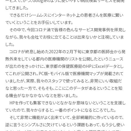
ービスで、かつ、Googleのように使いやすい病院検索サービスを開発
してきました。
できるだけシームレスにインターネット上の患者さんを医療に繋い
でいくということをお手伝いしています。
その中で、今回コロナ渦で皆様の色んなサービス開発事例を拝見し
ながら、我々も会社でお役に立てることは出来ないかと注視していま
した。
コロナが終息し始めた2022年の２月下旬に東京都の医師会から発
熱外来をしている都内の医療機関のリストを公開したというニュース
が出たのをきっかけに、東京都の保健医療局のHPにExcelデータとし
てこれが公開され、PC版・モバイル版で医療機関マップが掲載されて
いましたが、実際、我々のスタッフで使ってみると、非常にいい取組だ
なと思った一方で、そもそも、ここにこのデータがあるということを知
る機会がなかなかないなとを思いました。
HPを作っても集客できないとなかなか意味ないということを支援し
ていたので、我々からすると、一番のポイントになるところでした。
そして非常に機能がよく出来ていて、全部網羅的に作っているので、
逆に言うとシンプルさに欠けているという課題もあって、もう少し使い