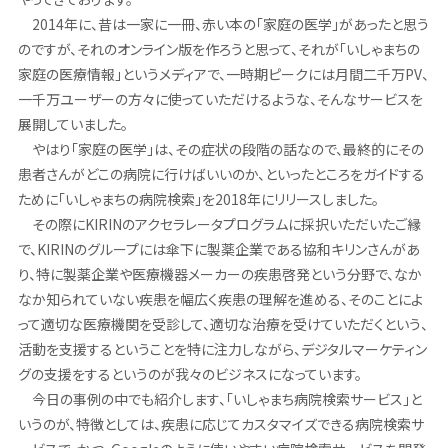
2014年に、昔は一家に一冊、赤い本の「家庭の医学」があったと思う
のですが、それのオンライン版を作ろうと思って、それが「いしゃまちの
家庭の医療情報」というメディアで、一時期ピークには月間二千万PV、
一千万ユーザーの方々に使っていただけるような、そんなサービスを
展開していました。
やはり「家庭の医学」は、その症状の段階の話なので、最終的にその
患者さんがどこの病院に行けばいいのか、といったところをガイドする
ために「いしゃまちの病院検索」を2018年にリリースしました。
その際にKIRINのアクセラレータプログラムに採択いただいたご縁
で、KIRINのグループには傘下に製薬企業である協和キリンさんがあ
り、特に製薬企業や医療機器メーカーの疾患啓発という分野で、なか
なか知られていない疾患を幅広く疾患の理解を進める、そのことによ
って適切な医療機関を受診して、適切な治療を受けていただくという、
活動を支援するということを特に注力しながら、デジタルマーケティン
グの支援をするというのが我々のビジネスになっています。
今日の事例の中でも紹介します、「いしゃまち病院検索サービス」と
いうのが、特徴としては、疾患に応じてカスタマイズできる病院検索サ