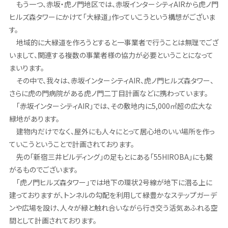
もう一つ、赤坂・虎ノ門地区では、赤坂インターシティAIRから虎ノ門
ヒルズ森タワーにかけて「大緑道」作っていこうという構想がございま
す。
地域的に大緑道を作ろうとすると一事業者で行うことは無理でござ
いまして、関連する複数の事業者様の協力が必要ということになって
まいります。
その中で、我々は、赤坂インターシティAIR、虎ノ門ヒルズ森タワー、
さらに虎の門病院がある虎ノ門二丁目計画などに携わっています。
「赤坂インターシティAIR」では、その敷地内に5,000㎡超の広大な
緑地があります。
建物内だけでなく、屋外にも人々にとって居心地のいい場所を作っ
ていこうということで計画されております。
先の「新宿三井ビルディング」の足もとにある「55HIROBA」にも繋
がるものでございます。
「虎ノ門ヒルズ森タワー」では地下の環状2号線が地下に潜る上に
建っておりますが、トンネルの勾配を利用して緑豊かなステップガーデ
ンや広場を設け、人々が緑と触れ合いながら行き交う活気あふれる空
間として計画されております。