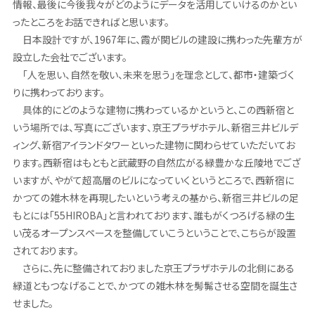
情報、最後に今後我々がどのようにデータを活用していけるのかとい
ったところをお話できればと思います。
日本設計ですが、1967年に、霞が関ビルの建設に携わった先輩方が
設立した会社でございます。
「人を思い、自然を敬い、未来を思う」を理念として、都市・建築づく
りに携わっております。
具体的にどのような建物に携わっているかというと、この西新宿と
いう場所では、写真にございます、京王プラザホテル、新宿三井ビルデ
ィング、新宿アイランドタワーといった建物に関わらせていただいてお
ります。西新宿はもともと武蔵野の自然広がる緑豊かな丘陵地でござ
いますが、やがて超高層のビルになっていくというところで、西新宿に
かつての雑木林を再現したいという考えの基から、新宿三井ビルの足
もとには「55HIROBA」と言われております、誰もがくつろげる緑の生
い茂るオープンスペースを整備していこうということで、こちらが設置
されております。
さらに、先に整備されておりました京王プラザホテルの北側にある
緑道ともつなげることで、かつての雑木林を髣髴させる空間を誕生さ
せました。