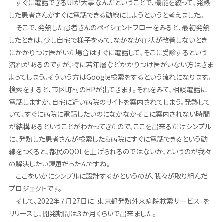
すぐに電話できるUIが大事なんだということで、機能を絞って、発熱
した患者さんがすぐに電話できる動線にしようというと考えました。
そこで、発熱した患者さんのペイシェントフローをみると、最初発熱
したときは、少し自宅で様子をみて、なかなか症状が改善しないとき
にかかりつけ医がいた場合はすぐに電話して、そこに受診するという
流れがあるのですが、特に若年層などかかりつけ医がいない方はさま
よってしまう。そういう方はGoogle検索をするという流れになります。
検索をすると、市区町村のHPが出てきます。それをみて、相談電話に
電話しますが、自宅に近い病院のサイトを案内されてしまう。発熱して
いて、すぐに病院に電話したいのになかなかそこに案内されない時間
が結構あるということがわかってきたので、ここを出来るだけシンプル
に、発熱した患者さんが検索したら病院にすぐに電話できるという動
線をつくると、都民のQOLを上げられるのではないか、というのが我々
の解決したい課題だったんですね。
ここをいかにシンプルに設計するかというのが、我々が取り組んだ
プロジェクトです。
そして、2022年７月27日に「東京都発熱外来病院検索サービス」を
リリースし、開発期間は３か月くらいで出来ました。