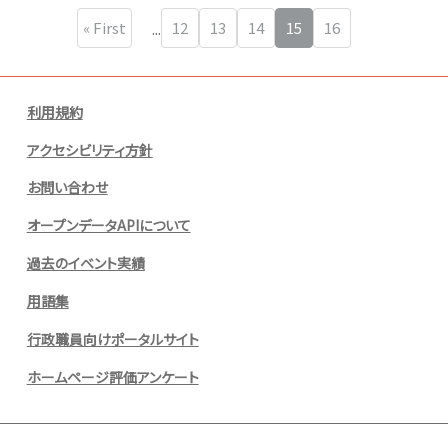
« First
12
13
14
15
16
...
‹ Prev
Next ›
利用規約
アクセシビリティ方針
お問い合わせ
オープンデータAPIについて
過去のイベント実績
用語集
行政職員向けポータルサイト
ホームページ評価アンケート